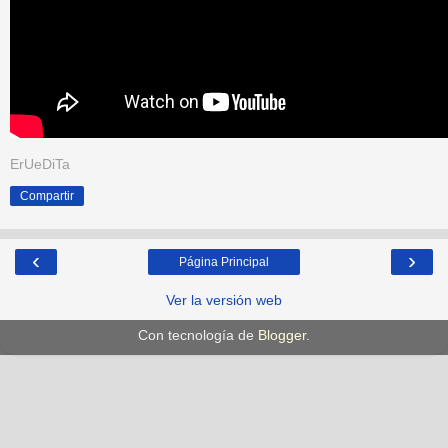
ErUeDiTa
Compartir
‹
›
Página Principal
Ver la versión web
Con tecnología de
Blogger
.