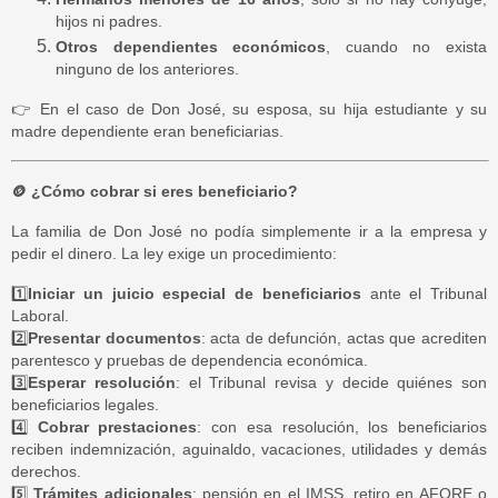
hijos ni padres.
Otros dependientes económicos
, cuando no exista
ninguno de los anteriores.
👉
En el caso de Don José, su esposa, su hija estudiante y su
madre dependiente eran beneficiarias.
🪙
¿Cómo cobrar si eres beneficiario?
La familia de Don José no podía simplemente ir a la empresa y
pedir el dinero. La ley exige un procedimiento:
1️⃣
Iniciar un juicio especial de beneficiarios
ante el Tribunal
Laboral.
2️⃣
Presentar documentos
: acta de defunción, actas que acrediten
parentesco y pruebas de dependencia económica.
3️⃣
Esperar resolución
: el Tribunal revisa y decide quiénes son
beneficiarios legales.
4️⃣
Cobrar prestaciones
: con esa resolución, los beneficiarios
reciben indemnización, aguinaldo, vacaciones, utilidades y demás
derechos.
5️⃣
Trámites adicionales
: pensión en el IMSS, retiro en AFORE o