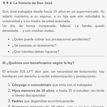
👨‍👩‍👧
La historia de Don José
Don José trabajaba desde hacía 15 años en un supermercado. Su
salario mantenía a su esposa, a su hija que aún estudiaba la
universidad y a su madre de edad avanzada.
Un día, de forma inesperada, falleció. La familia quedó
devastada… y con muchas dudas:
¿Quién puede cobrar sus prestaciones pendientes?
¿Se necesita un testamento?
¿Qué trámites deben hacerse?
⚖️
¿Quiénes son beneficiarios según la ley?
El artículo 501 LFT dice que, sin necesidad de testamento, hay
familiares con derecho a recibir indemnización y prestaciones:
Cónyuge o concubina/o
que vivía con el trabajador.
Hijos menores de 16 años
, o hasta 25 si estudian; sin límite
si tienen discapacidad.
Padres
que dependían económicamente.
Hermanos menores de 16 años
, solo si no hay cónyuge,