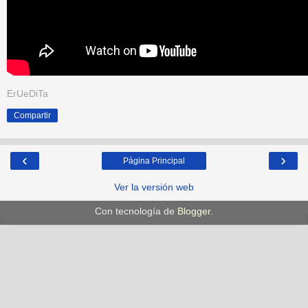
ErUeDiTa
Compartir
‹
›
Página Principal
Ver la versión web
Con tecnología de
Blogger
.