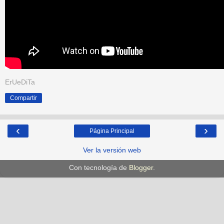
ErUeDiTa
Compartir
‹
›
Página Principal
Ver la versión web
Con tecnología de
Blogger
.