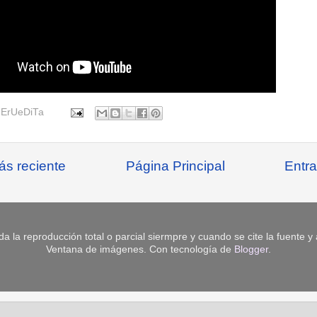
r
ErUeDiTa
ás reciente
Página Principal
Entra
da la reproducción total o parcial siermpre y cuando se cite la fuente y
Ventana de imágenes. Con tecnología de
Blogger
.