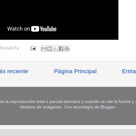
r
ErUeDiTa
ás reciente
Página Principal
Entra
da la reproducción total o parcial siermpre y cuando se cite la fuente y
Ventana de imágenes. Con tecnología de
Blogger
.