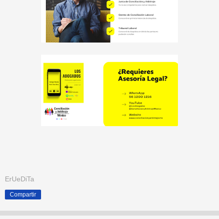
ErUeDiTa
Compartir