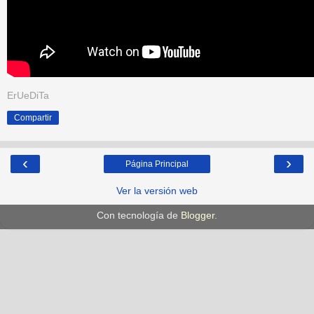
ErUeDiTa
Compartir
‹
›
Página Principal
Ver la versión web
Con tecnología de
Blogger
.