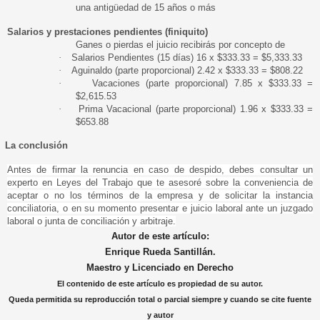
una antigüedad de 15 años o más
Salarios y prestaciones pendientes (finiquito)
Ganes o pierdas el juicio recibirás por concepto de
·
Salarios Pendientes (15 días) 16 x $333.33 = $5,333.33
·
Aguinaldo (parte proporcional) 2.42 x $333.33 = $808.22
·
Vacaciones (parte proporcional) 7.85 x $333.33 =
$2,615.53
·
Prima Vacacional (parte proporcional) 1.96 x $333.33 =
$653.88
La conclusión
Antes de firmar la renuncia en caso de despido, debes consultar un
experto en Leyes del Trabajo que te asesoré sobre la conveniencia de
aceptar o no los términos de la empresa y de solicitar la instancia
conciliatoria, o en su momento presentar e juicio laboral ante un juzgado
laboral o junta de conciliación y arbitraje.
Autor de este artículo:
Enrique Rueda Santillán.
Maestro y Licenciado en Derecho
El contenido de este artículo es propiedad de su autor.
Queda permitida su reproducción total o parcial siempre y cuando se cite fuente
y autor