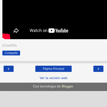
ErUeDiTa
Compartir
‹
›
Página Principal
Ver la versión web
Con tecnología de
Blogger
.