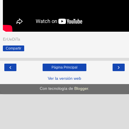
ErUeDiTa
Compartir
‹
›
Página Principal
Ver la versión web
Con tecnología de
Blogger
.