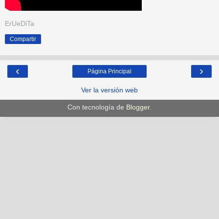
ErUeDiTa
Compartir
‹
›
Página Principal
Ver la versión web
Con tecnología de
Blogger
.