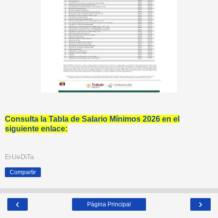
Consulta la Tabla de Salario Mínimos 2026 en el
siguiente enlace:
ErUeDiTa
Compartir
‹
›
Página Principal