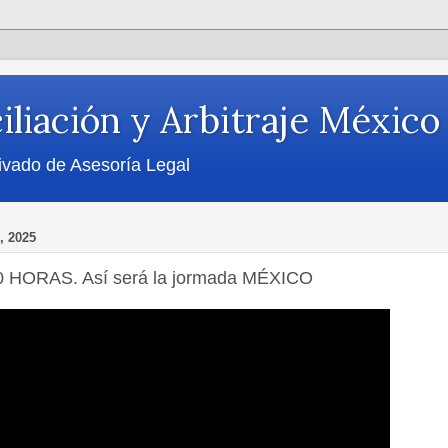
iliación y Arbitraje México
ivado de Asesoría Legal
, 2025
0 HORAS. Así será la jormada MÉXICO