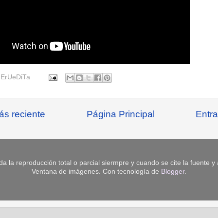
r
ErUeDiTa
ás reciente
Página Principal
Entra
da la reproducción total o parcial siermpre y cuando se cite la fuente y
Ventana de imágenes. Con tecnología de
Blogger
.