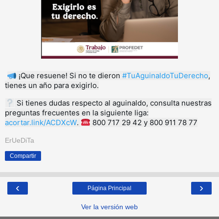
¡Que resuene! Si no te dieron
#TuAguinaldoTuDerecho
,
tienes un año para exigirlo.
Si tienes dudas respecto al aguinaldo, consulta nuestras
preguntas frecuentes en la siguiente liga:
acortar.link/ACDXcW
.
800 717 29 42 y 800 911 78 77
ErUeDiTa
Compartir
‹
›
Página Principal
Ver la versión web