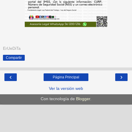
ErUeDiTa
Compartir
‹
›
Página Principal
Ver la versión web
Con tecnología de
Blogger
.