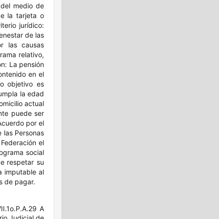
 del medio de
e la tarjeta o
erio jurídico:
enestar de las
r las causas
rama relativo,
ón: La pensión
ontenido en el
o objetivo es
cumpla la edad
micilio actual
nte puede ser
Acuerdo por el
e las Personas
 Federación el
rograma social
de respetar su
a imputable al
s de pagar.
II.1o.P.A.29 A
rio Judicial de