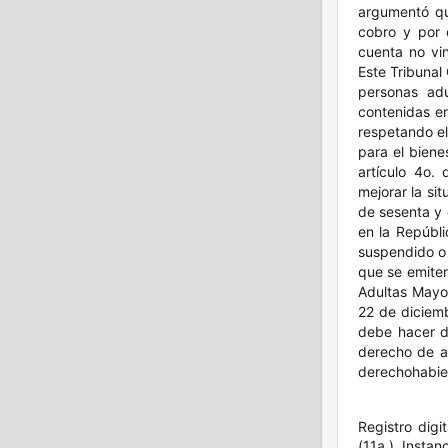
argumentó qu
cobro y por c
cuenta no vin
Este Tribunal
personas ad
contenidas en
respetando el
para el biene
artículo 4o.
mejorar la si
de sesenta y 
en la Repúbl
suspendido o 
que se emiten
Adultas Mayor
22 de diciemb
debe hacer de
derecho de au
derechohabien
Registro digi
(11a.), Instan