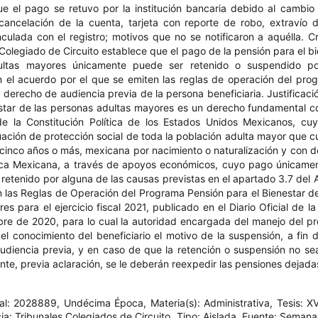
e el pago se retuvo por la institución bancaria debido al cambio
ancelación de la cuenta, tarjeta con reporte de robo, extravío d
culada con el registro; motivos que no se notificaron a aquélla. Crit
 Colegiado de Circuito establece que el pago de la pensión para el bi
ultas mayores únicamente puede ser retenido o suspendido po
 el acuerdo por el que se emiten las reglas de operación del prog
 derecho de audiencia previa de la persona beneficiaria. Justificaci
star de las personas adultas mayores es un derecho fundamental c
 de la Constitución Política de los Estados Unidos Mexicanos, cuy
tuación de protección social de toda la población adulta mayor que 
cinco años o más, mexicana por nacimiento o naturalización y con do
ica Mexicana, a través de apoyos económicos, cuyo pago únicame
retenido por alguna de las causas previstas en el apartado 3.7 del 
 las Reglas de Operación del Programa Pensión para el Bienestar d
es para el ejercicio fiscal 2021, publicado en el Diario Oficial de la
re de 2020, para lo cual la autoridad encargada del manejo del p
l conocimiento del beneficiario el motivo de la suspensión, a fin 
diencia previa, y en caso de que la retención o suspensión no se
te, previa aclaración, se le deberán reexpedir las pensiones dejada
tal: 2028889, Undécima Época, Materia(s): Administrativa, Tesis: XV
cia: Tribunales Colegiados de Circuito, Tipo: Aislada, Fuente: Semana