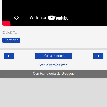
ErUeDiTa
Compartir
‹
›
Página Principal
Ver la versión web
Con tecnología de
Blogger
.