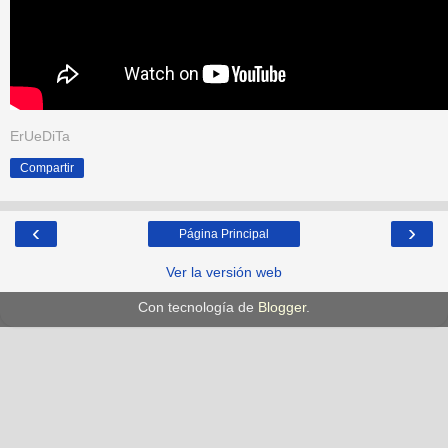
ErUeDiTa
Compartir
‹
›
Página Principal
Ver la versión web
Con tecnología de
Blogger
.