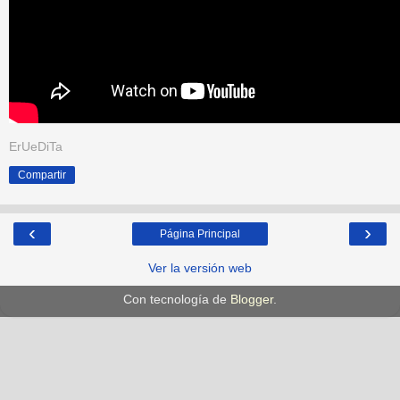
ErUeDiTa
Compartir
‹
›
Página Principal
Ver la versión web
Con tecnología de
Blogger
.