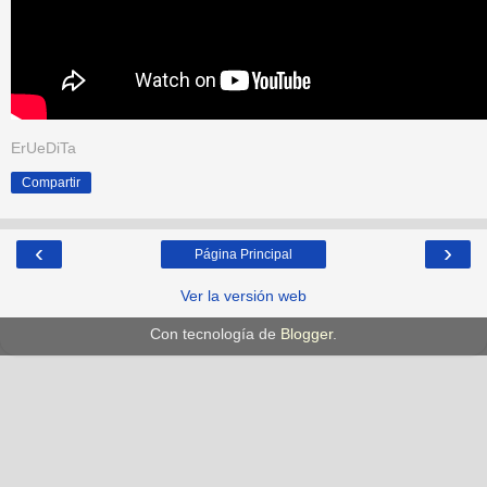
ErUeDiTa
Compartir
‹
›
Página Principal
Ver la versión web
Con tecnología de
Blogger
.