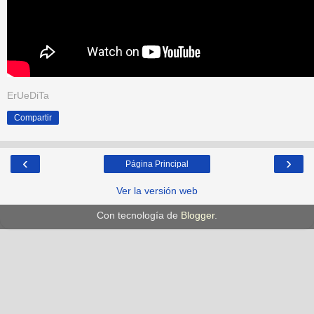
ErUeDiTa
Compartir
‹
›
Página Principal
Ver la versión web
Con tecnología de
Blogger
.