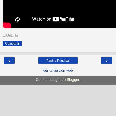
ErUeDiTa
Compartir
‹
›
Página Principal
Ver la versión web
Con tecnología de
Blogger
.