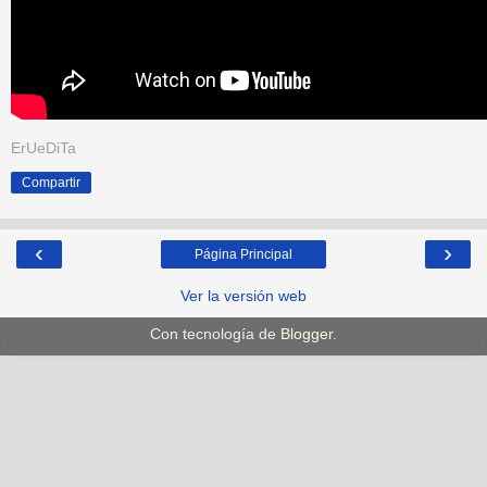
ErUeDiTa
Compartir
‹
›
Página Principal
Ver la versión web
Con tecnología de
Blogger
.