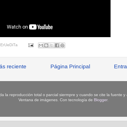
r
ErUeDiTa
ás reciente
Página Principal
Entra
da la reproducción total o parcial siermpre y cuando se cite la fuente y
Ventana de imágenes. Con tecnología de
Blogger
.