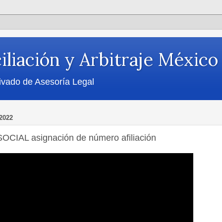
iliación y Arbitraje México
ivado de Asesoría Legal
2022
IAL asignación de número afiliación