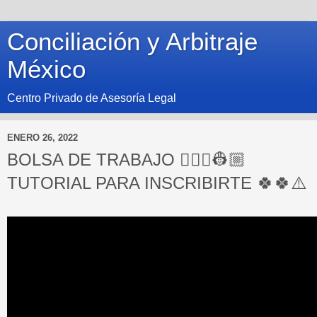
Conciliación y Arbitraje
México
Centro Privado de Asesoría Legal
ENERO 26, 2022
BOLSA DE TRABAJO 👷🏻‍♀️👷🏼
TUTORIAL PARA INSCRIBIRTE 🍀🍀⚠️