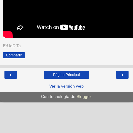
ErUeDiTa
Compartir
‹
›
Página Principal
Ver la versión web
Con tecnología de
Blogger
.