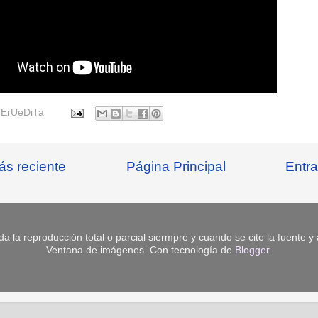
r
ErUeDiTa
ás reciente
Página Principal
Entra
da la reproducción total o parcial siermpre y cuando se cite la fuente y
Ventana de imágenes. Con tecnología de
Blogger
.