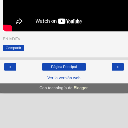
ErUeDiTa
Compartir
‹
›
Página Principal
Ver la versión web
Con tecnología de
Blogger
.