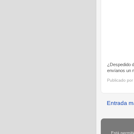
¿Despedido de
envíanos un m
Publicado po
Entrada m
Está permiti