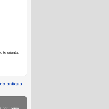
 te orienta,
da antigua
 autor.. Tema