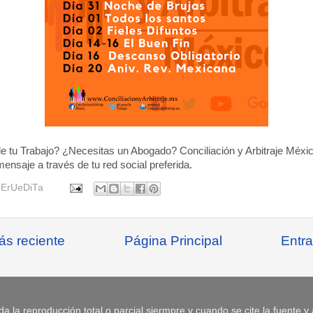
 tu Trabajo? ¿Necesitas un Abogado? Conciliación y Arbitraje México
ensaje a través de tu red social preferida.
r
ErUeDiTa
ás reciente
Página Principal
Entra
da la reproducción total o parcial siermpre y cuando se cite la fuente y